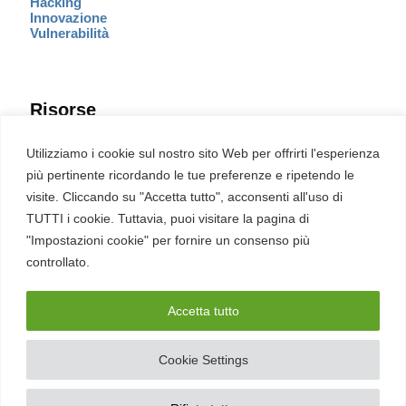
Hacking
Innovazione
Vulnerabilità
Risorse
Eventi
Utilizziamo i cookie sul nostro sito Web per offrirti l'esperienza
Fumetto Cyber
più pertinente ricordando le tue preferenze e ripetendo le
Newsletter
visite. Cliccando su "Accetta tutto", acconsenti all'uso di
Servizi
Pubblicità
TUTTI i cookie. Tuttavia, puoi visitare la pagina di
Redazione
"Impostazioni cookie" per fornire un consenso più
English
Ultime CVE critiche
controllato.
Accetta tutto
2026 – REDHOTCYBER Srl. Tutti i diritti riservati
Cookie Settings
PIVA
17898011006
–
Contatti
–
Sitemap
–
Privacy Policy