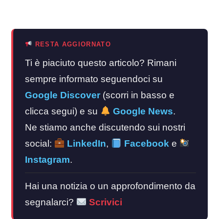
RESTA AGGIORNATO
Ti è piaciuto questo articolo? Rimani
sempre informato seguendoci su
Google Discover
(scorri in basso e
clicca segui) e su
Google News
.
Ne stiamo anche discutendo sui nostri
social:
LinkedIn
,
Facebook
e
Instagram
.
Hai una notizia o un approfondimento da
segnalarci?
Scrivici