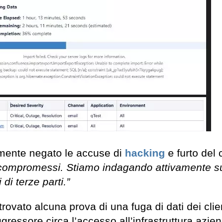
amente negato le accuse di
hacking
e furto del 
i compromessi. Stiamo indagando attivamente s
di terze parti.”
trovato alcuna prova di una fuga di dati dei clien
gressore circa l’accesso all’infrastruttura azie