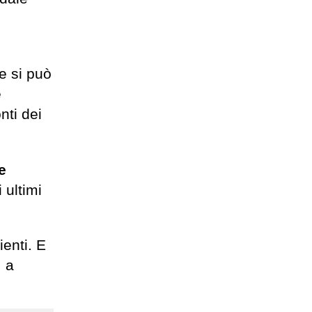
e si può
e
nti dei
e
 ultimi
ienti. E
, a