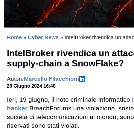
Home
»
Cyber News
»
IntelBroker rivendica un att
IntelBroker rivendica un attac
supply-chain a SnowFlake?
Autore
Marcello Filacchioni
20 Giugno 2024 16:48
Ieri, 19 giugno, il noto criminale informatico
hacker
BreachForums una violazione, sostene
società di telecomunicazioni al mondo, sono
riservati sono stati violati.