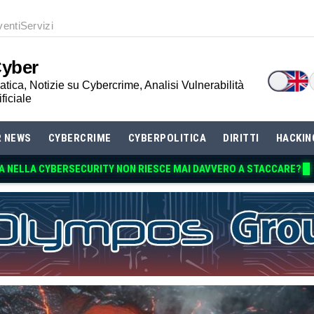
venti
Servizi
Cyber
tica, Notizie su Cybercrime, Analisi Vulnerabilità
ificiale
R NEWS
CYBERCRIME
CYBERPOLITICA
DIRITTI
HACKIN
A NELLA CYBERSECURITY NON