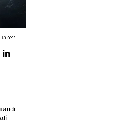
wFlake?
 in
grandi
ati