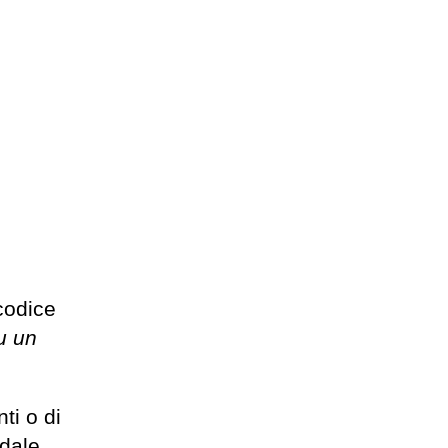
codice
u un
ti o di
ndale