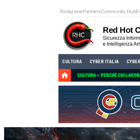
Redazione
Partners
Community Hub
E
Red Hot 
Sicurezza Informa
e Intelligenza Art
CULTURA
CYBER ITALIA
CYBE
CULTURA >
PERCHÉ CHI LAVOR