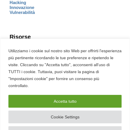
Hacking
Innovazione
Vulnerabilità
Risorse
Eventi
Utilizziamo i cookie sul nostro sito Web per offrirti l'esperienza
Fumetto Cyber
più pertinente ricordando le tue preferenze e ripetendo le
Newsletter
visite. Cliccando su "Accetta tutto", acconsenti all'uso di
Servizi
Pubblicità
TUTTI i cookie. Tuttavia, puoi visitare la pagina di
Redazione
"Impostazioni cookie" per fornire un consenso più
English
Ultime CVE critiche
controllato.
Accetta tutto
2026 – REDHOTCYBER Srl. Tutti i diritti riservati
Cookie Settings
PIVA
17898011006
–
Contatti
–
Sitemap
–
Privacy Policy