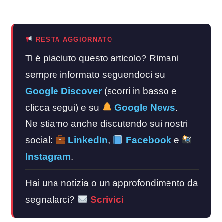
RESTA AGGIORNATO
Ti è piaciuto questo articolo? Rimani
sempre informato seguendoci su
Google Discover
(scorri in basso e
clicca segui) e su
Google News
.
Ne stiamo anche discutendo sui nostri
social:
LinkedIn
,
Facebook
e
Instagram
.
Hai una notizia o un approfondimento da
segnalarci?
Scrivici