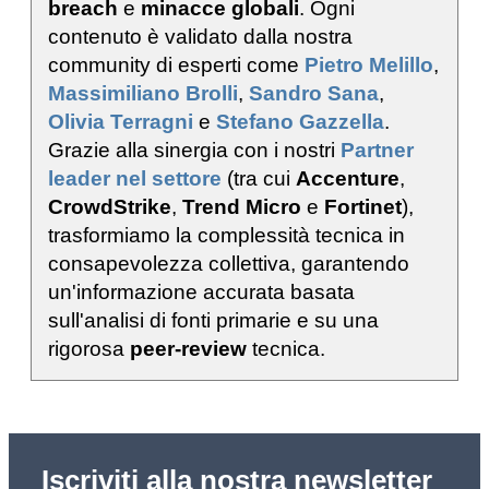
breach
e
minacce globali
. Ogni
contenuto è validato dalla nostra
community di esperti come
Pietro Melillo
,
Massimiliano Brolli
,
Sandro Sana
,
Olivia Terragni
e
Stefano Gazzella
.
Grazie alla sinergia con i nostri
Partner
leader nel settore
(tra cui
Accenture
,
CrowdStrike
,
Trend Micro
e
Fortinet
),
trasformiamo la complessità tecnica in
consapevolezza collettiva, garantendo
un'informazione accurata basata
sull'analisi di fonti primarie e su una
rigorosa
peer-review
tecnica.
Iscriviti alla nostra newsletter