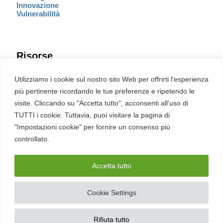
Innovazione
Vulnerabilità
Risorse
Eventi
Utilizziamo i cookie sul nostro sito Web per offrirti l'esperienza
Fumetto Cyber
più pertinente ricordando le tue preferenze e ripetendo le
Newsletter
visite. Cliccando su "Accetta tutto", acconsenti all'uso di
Servizi
Pubblicità
TUTTI i cookie. Tuttavia, puoi visitare la pagina di
Redazione
"Impostazioni cookie" per fornire un consenso più
English
Ultime CVE critiche
controllato.
Accetta tutto
2026 – REDHOTCYBER Srl. Tutti i diritti riservati
Cookie Settings
PIVA
17898011006
–
Contatti
–
Sitemap
–
Privacy Policy
Rifiuta tutto