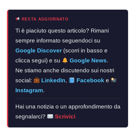
RESTA AGGIORNATO
Ti è piaciuto questo articolo? Rimani
sempre informato seguendoci su
Google Discover
(scorri in basso e
clicca segui) e su
Google News
.
Ne stiamo anche discutendo sui nostri
social:
LinkedIn
,
Facebook
e
Instagram
.
Hai una notizia o un approfondimento da
segnalarci?
Scrivici