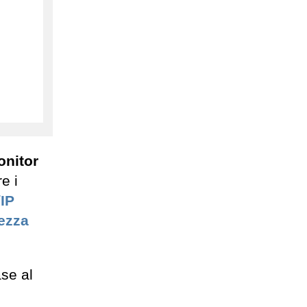
onitor
e i
/IP
ezza
ase al