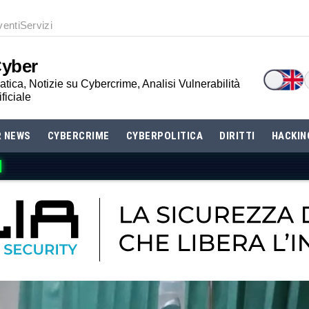
venti
Servizi
Cyber
tica, Notizie su Cybercrime, Analisi Vulnerabilità
ificiale
R NEWS
CYBERCRIME
CYBERPOLITICA
DIRITTI
HACKIN
ESS EFFICACE? SCOPRI BETTI RHC!