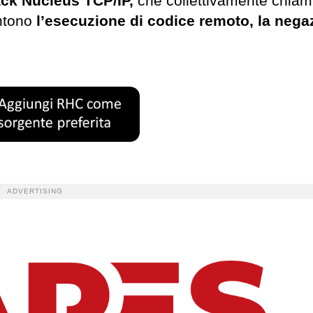
ack Nucleus TCP/IP,
che collettivamente chia
ntono
l’esecuzione di codice remoto, la nega
ADVERTISING