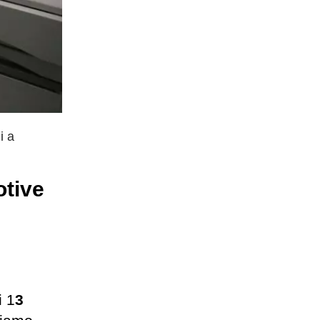
i a
otive
i 1
3