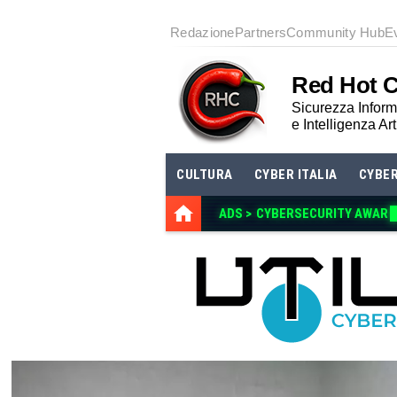
Redazione
Partners
Community Hub
E
Red Hot 
Sicurezza Informa
e Intelligenza Art
CULTURA
CYBER ITALIA
CYBE
ADS >
CYBERSECURITY AWAREN