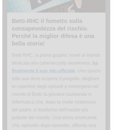
Betti-RHC il fumetto sulla
consapevolezza del rischio.
Perché la miglior difesa è una
bella storia!
Betti RHC, la prima graphic novel al mondo
dedicata alla cybersecurity awareness,
ha
finalmente il suo sito ufficiale
. Uno spazio
tutto suo dove scoprire il progetto, sfogliare
le copertine degli episodi e immergersi nel
mondo di Betti: la giovane laureanda in
informatica che, dopo la morte misteriosa
del padre, si trasforma nell'hacker più
potente del mondo. Una storia avvincente
che, episodio dopo episodio, affronta una