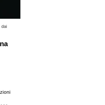
 dai
una
zioni