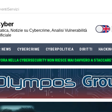
venti
Servizi
Cyber
tica, Notizie su Cybercrime, Analisi Vulnerabilità
ificiale
R NEWS
CYBERCRIME
CYBERPOLITICA
DIRITTI
HACKIN
VORA NE