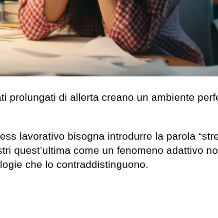
tati prolungati di allerta creano un ambiente perf
ress lavorativo bisogna introdurre la parola “str
lustri quest’ultima come un fenomeno adattivo n
pologie che lo contraddistinguono.