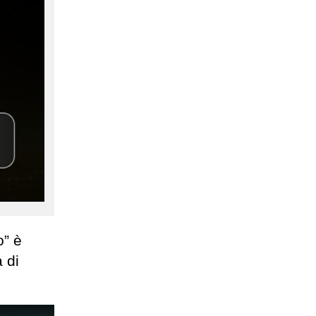
o” è
 di