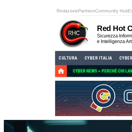
Redazione
Partners
Community Hub
E
Red Hot 
Sicurezza Informa
e Intelligenza Art
CULTURA
CYBER ITALIA
CYBE
CYBER NEWS >
PERCHÉ CHI LA