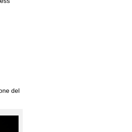
ress
one del