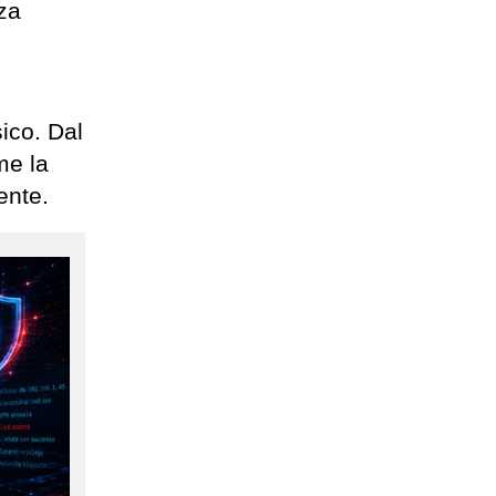
za
ico. Dal
me la
ente.