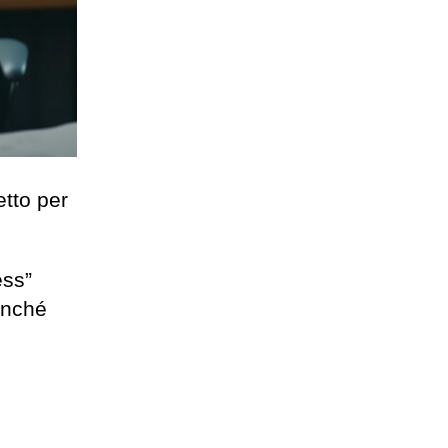
etto per
ess”
onché