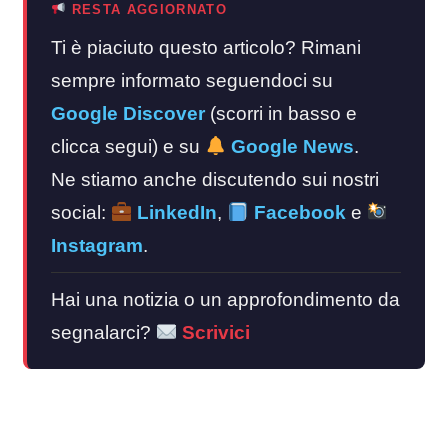
RESTA AGGIORNATO
Ti è piaciuto questo articolo? Rimani
sempre informato seguendoci su
Google Discover
(scorri in basso e
clicca segui) e su
Google News
.
Ne stiamo anche discutendo sui nostri
social:
LinkedIn
,
Facebook
e
Instagram
.
Hai una notizia o un approfondimento da
segnalarci?
Scrivici