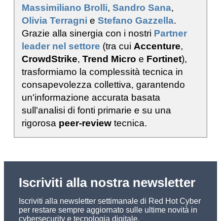
Massimiliano Brolli
,
Sandro Sana
,
Olivia Terragni
e
Stefano Gazzella
.
Grazie alla sinergia con i nostri
Partner
leader nel settore
(tra cui
Accenture
,
CrowdStrike
,
Trend Micro
e
Fortinet
),
trasformiamo la complessità tecnica in
consapevolezza collettiva, garantendo
un'informazione accurata basata
sull'analisi di fonti primarie e su una
rigorosa
peer-review
tecnica.
Iscriviti alla nostra newsletter
Iscriviti alla newsletter settimanale di Red Hot Cyber
per restare sempre aggiornato sulle ultime novità in
cybersecurity e tecnologia digitale.