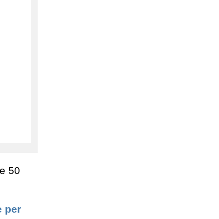
re 50
 per