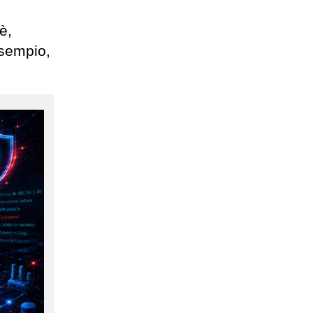
è,
esempio,