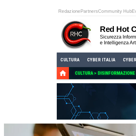
Redazione
Partners
Community Hub
E
Red Hot 
Sicurezza Informa
e Intelligenza Art
CULTURA
CYBER ITALIA
CYBE
CULTURA >
DISINFORMAZIONE E