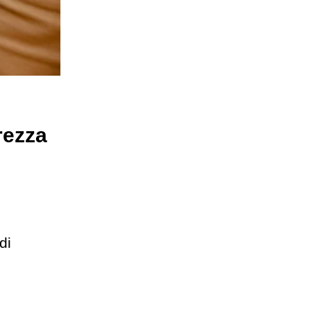
rezza
di