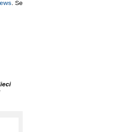
news
. Se
ieci
i