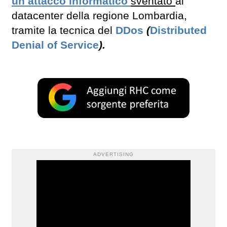
un attacco informatico
sventato
al
datacenter della regione Lombardia,
tramite la tecnica del
DDos
(
Distributed
Denial of Service
).
ADVERTISING