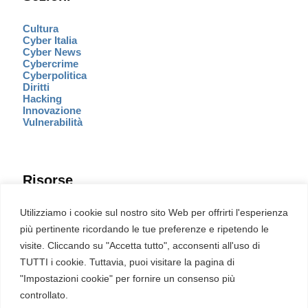
Cultura
Cyber Italia
Cyber News
Cybercrime
Cyberpolitica
Diritti
Hacking
Innovazione
Vulnerabilità
Risorse
Eventi
Utilizziamo i cookie sul nostro sito Web per offrirti l'esperienza
Fumetto Cyber
più pertinente ricordando le tue preferenze e ripetendo le
Newsletter
visite. Cliccando su "Accetta tutto", acconsenti all'uso di
Servizi
Pubblicità
TUTTI i cookie. Tuttavia, puoi visitare la pagina di
Redazione
"Impostazioni cookie" per fornire un consenso più
English
Ultime CVE critiche
controllato.