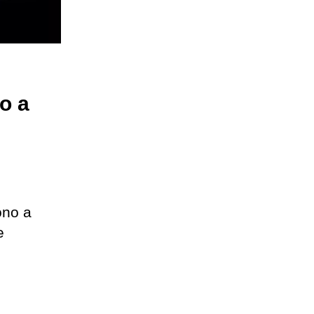
o a
ono a
e