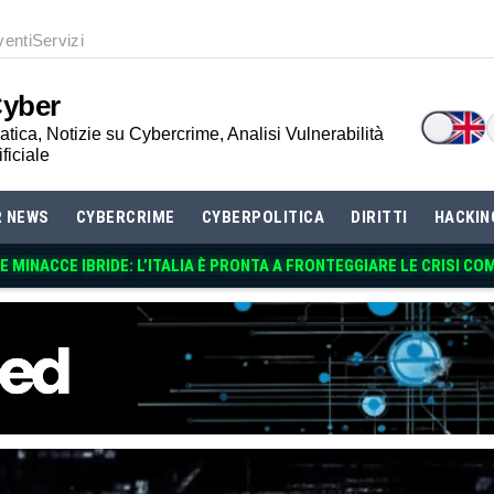
venti
Servizi
Cyber
tica, Notizie su Cybercrime, Analisi Vulnerabilità
ificiale
R NEWS
CYBERCRIME
CYBERPOLITICA
DIRITTI
HACKIN
 MINACCE IBRIDE: L’ITALIA È PRONTA A FRONTEGGIARE LE CRISI CO