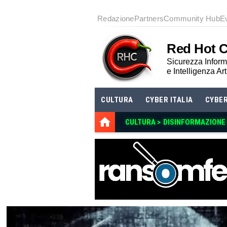
Redazione
Partners
Community Hub
E
Red Hot 
Sicurezza Informa
e Intelligenza Art
CULTURA
CYBER ITALIA
CYBE
CULTURA >
DISINFORMAZIONE E