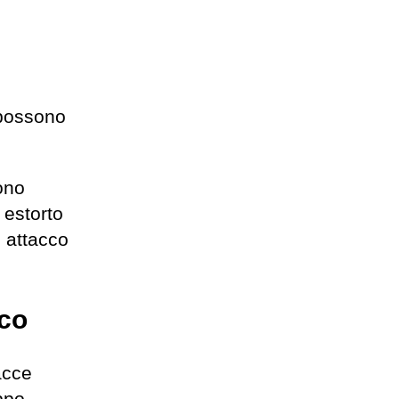
 possono
ono
 estorto
n attacco
ico
acce
ppo,