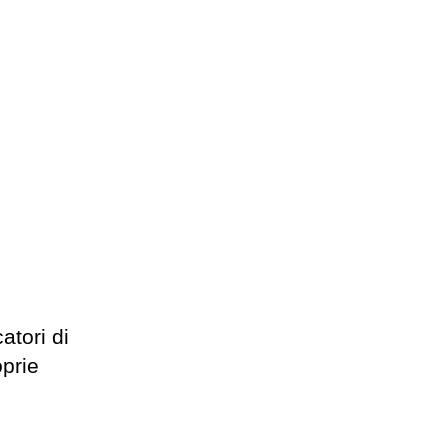
atori di
oprie