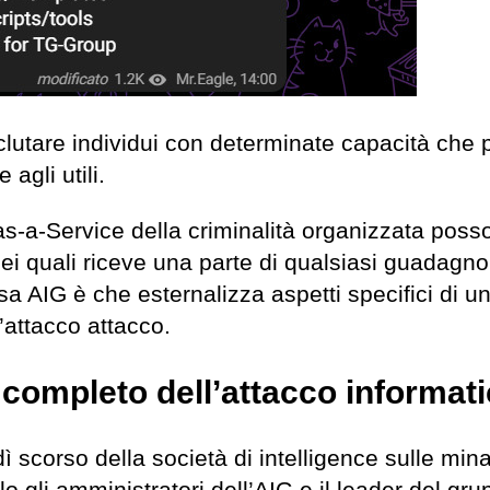
eclutare individui con determinate capacità che
 agli utili.
as-a-Service della criminalità organizzata poss
ei quali riceve una parte di qualsiasi guadagno
ersa AIG è che esternalizza aspetti specifici di u
’attacco attacco.
o completo dell’attacco informat
ì scorso della società di intelligence sulle min
 gli amministratori dell’AIG e il leader del gru