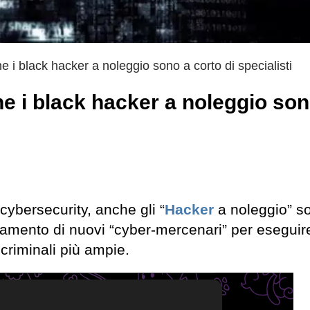
e i black hacker a noleggio sono a corto di specialisti
he i black hacker a noleggio son
ybersecurity, anche gli “
Hacker
a noleggio” s
lutamento di nuovi “cyber-mercenari” per eseguir
criminali più ampie.