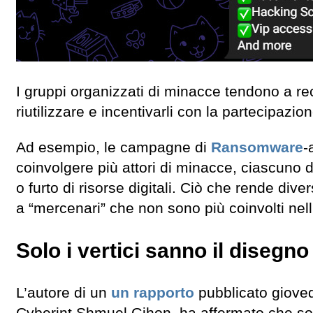
I gruppi organizzati di minacce tendono a r
riutilizzare e incentivarli con la partecipazione
Ad esempio, le campagne di
Ransomware
-
coinvolgere più attori di minacce, ciascuno d
o furto di risorse digitali. Ciò che rende div
a “mercenari” che non sono più coinvolti nell
Solo i vertici sanno il disegn
L’autore di un
un rapporto
pubblicato gioved
Cyberint Shmuel Gihon, ha affermato che solo