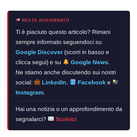
RESTA AGGIORNATO
Ti è piaciuto questo articolo? Rimani
sempre informato seguendoci su
Google Discover
(scorri in basso e
clicca segui) e su
Google News
.
Ne stiamo anche discutendo sui nostri
social:
LinkedIn
,
Facebook
e
Instagram
.
Hai una notizia o un approfondimento da
segnalarci?
Scrivici