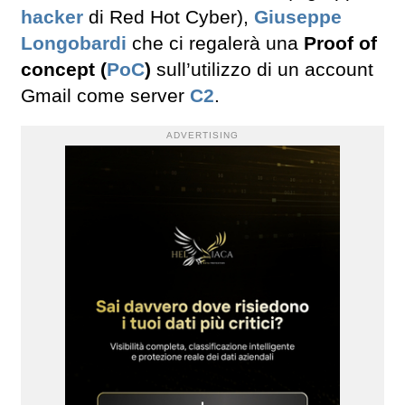
hacker
di Red Hot Cyber),
Giuseppe
Longobardi
che ci regalerà una
Proof of
concept (
PoC
)
sull’utilizzo di un account
Gmail come server
C2
.
ADVERTISING