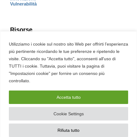
Vulnerabilità
Risorse
Eventi
Utilizziamo i cookie sul nostro sito Web per offrirti l'esperienza
Fumetto Cyber
più pertinente ricordando le tue preferenze e ripetendo le
Newsletter
visite. Cliccando su "Accetta tutto", acconsenti all'uso di
Servizi
Pubblicità
TUTTI i cookie. Tuttavia, puoi visitare la pagina di
Redazione
"Impostazioni cookie" per fornire un consenso più
English
Ultime CVE critiche
controllato.
Accetta tutto
2026 – REDHOTCYBER Srl. Tutti i diritti riservati
Cookie Settings
PIVA
17898011006
–
Contatti
–
Sitemap
–
Privacy Policy
Rifiuta tutto