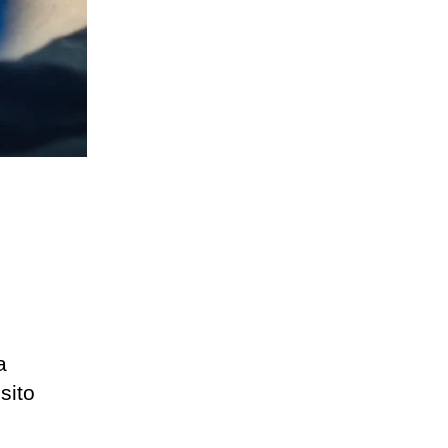
a
sito