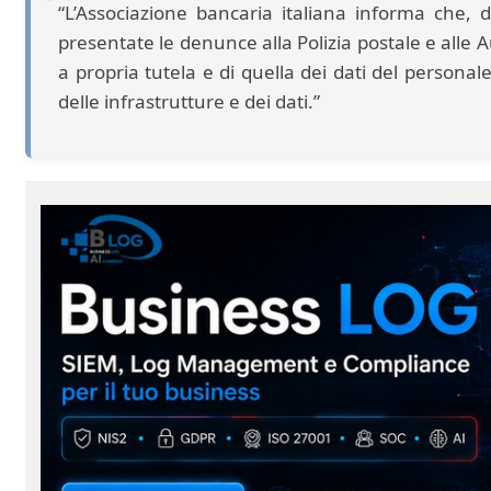
“L’Associazione bancaria italiana informa che, d
presentate le denunce alla Polizia postale e alle A
a propria tutela e di quella dei dati del personal
delle infrastrutture e dei dati.”