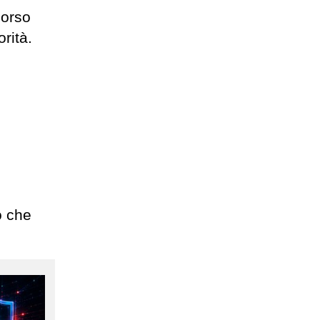
corso
orità.
o che