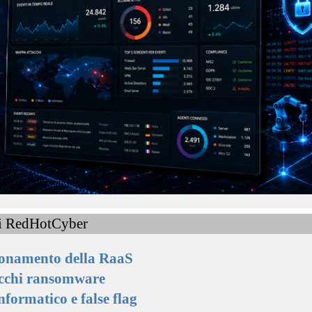
 di RedHotCyber
zionamento della RaaS
ttacchi ransomware
nformatico e false flag