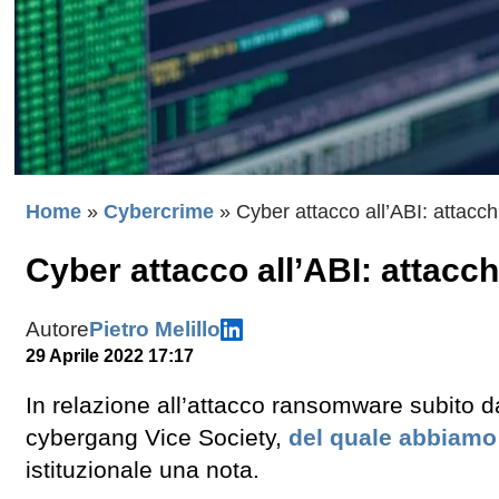
Home
»
Cybercrime
»
Cyber attacco all’ABI: attacchi
Cyber attacco all’ABI: attacch
Autore
Pietro Melillo
29 Aprile 2022 17:17
In relazione all’attacco ransomware subito d
cybergang Vice Society,
del quale abbiamo 
istituzionale una nota.