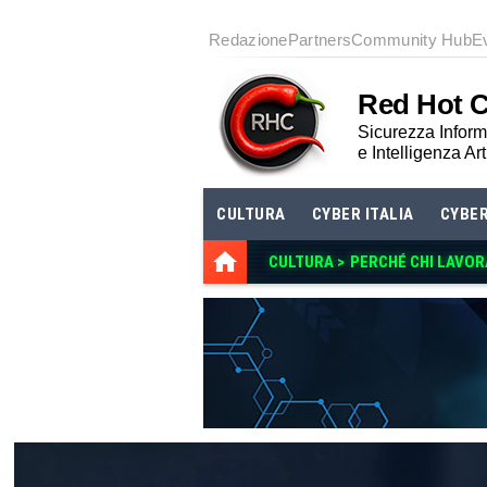
Redazione
Partners
Community Hub
E
Red Hot 
Sicurezza Informa
e Intelligenza Art
CULTURA
CYBER ITALIA
CYBE
CULTURA >
PERCHÉ CHI LAVOR