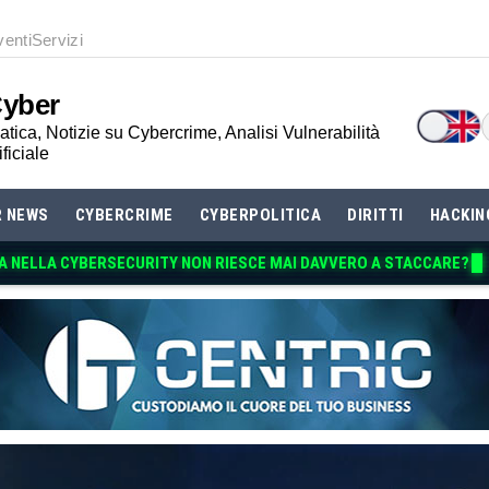
venti
Servizi
Cyber
tica, Notizie su Cybercrime, Analisi Vulnerabilità
ificiale
R NEWS
CYBERCRIME
CYBERPOLITICA
DIRITTI
HACKIN
A NELLA CYBERSECURITY NON