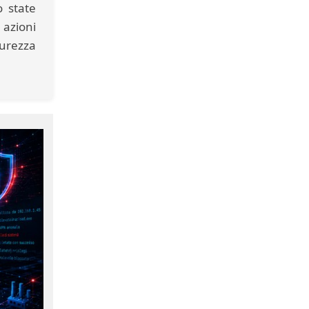
o state
 azioni
curezza