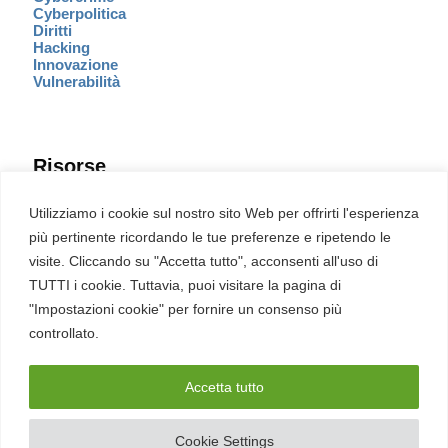
Cyberpolitica
Diritti
Hacking
Innovazione
Vulnerabilità
Risorse
Eventi
Utilizziamo i cookie sul nostro sito Web per offrirti l'esperienza
Fumetto Cyber
più pertinente ricordando le tue preferenze e ripetendo le
Newsletter
visite. Cliccando su "Accetta tutto", acconsenti all'uso di
Servizi
Pubblicità
TUTTI i cookie. Tuttavia, puoi visitare la pagina di
Redazione
"Impostazioni cookie" per fornire un consenso più
English
Ultime CVE critiche
controllato.
Accetta tutto
2026 – REDHOTCYBER Srl. Tutti i diritti riservati
Cookie Settings