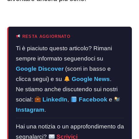
RESTA AGGIORNATO
Ti è piaciuto questo articolo? Rimani
sempre informato seguendoci su
Google Discover
(scorri in basso e
clicca segui) e su
Google News
.
Ne stiamo anche discutendo sui nostri
social:
LinkedIn
,
Facebook
e
Instagram
.
Hai una notizia o un approfondimento da
segnalarci?
Scrivici