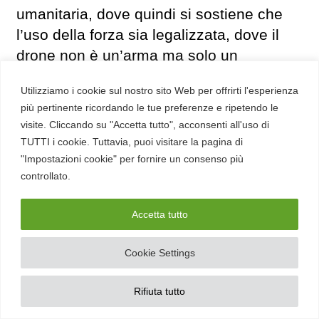
umanitaria, dove quindi si sostiene che
l’uso della forza sia legalizzata, dove il
drone non è un’arma ma solo un
meccanismo di consegna di munizioni,
Utilizziamo i cookie sul nostro sito Web per offrirti l'esperienza
contro obiettivi militanti. Rimane quindi
più pertinente ricordando le tue preferenze e ripetendo le
un’alternativa per l’intelligence mirata
visite. Cliccando su "Accetta tutto", acconsenti all'uso di
invece dell’utilizzo delle forze di terra, che
TUTTI i cookie. Tuttavia, puoi visitare la pagina di
potrebbe invece provocare un’escalation
"Impostazioni cookie" per fornire un consenso più
controllato.
del conflitto e ulteriori vittime. E poi c’è il
rovescio della medaglia:
i droni
Accetta tutto
potrebbero sicuramente rimpiazzare la
presenza fisica delle forze militari ospitate
Cookie Settings
da un paese per la sorveglianza a
distanza e la protezione della
Rifiuta tutto
popolazione civile da minacce imminenti.