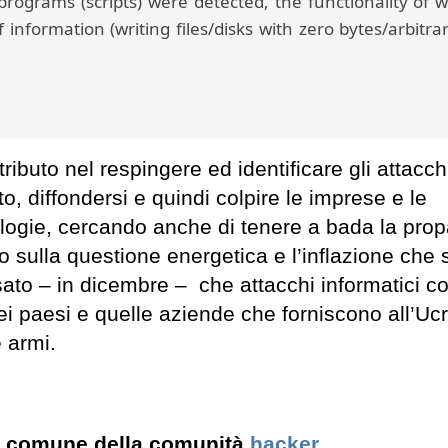
programs (scripts) were detected, the functionality of w
f information (writing files/disks with zero bytes/arbitra
ributo nel respingere ed identificare gli attacch
tto, diffondersi e quindi colpire le imprese e le
nologie, cercando anche di tenere a bada la pr
o sulla questione energetica e l’inflazione che 
isato – in dicembre – che attacchi informatici 
 paesi e quelle aziende che forniscono all’Uc
 armi.
nte comune della comunità
hacker