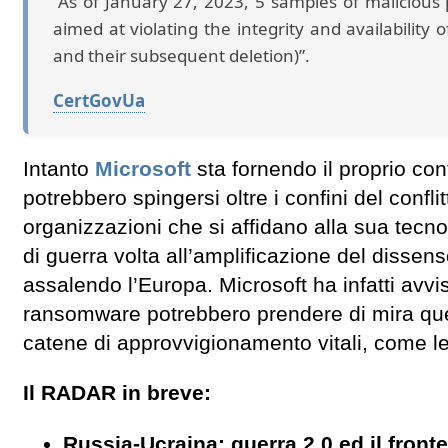
“As of January 27, 2023, 5 samples of malicious 
aimed at violating the integrity and availability o
and their subsequent deletion)”.
CertGovUa
Intanto
Microsoft
sta fornendo il proprio cont
potrebbero spingersi oltre i confini del confli
organizzazioni che si affidano alla sua tec
di guerra volta all’amplificazione del dissens
assalendo l’Europa. Microsoft ha infatti avv
ransomware potrebbero prendere di mira quei
catene di approvvigionamento vitali, come le
Il RADAR in breve:
Russia-Ucraina: guerra 2.0 ed il fro