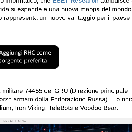
co informatico, che
ESET Research
attribuisce 
ibrida si espande e una nuova mappa del mondo 
tto rappresenta un nuovo vantaggio per il paese
à militare 74455 del GRU (Direzione principale
e Forze armate della Federazione Russa) – è no
dium, Iron Viking, TeleBots e Voodoo Bear.
ADVERTISING