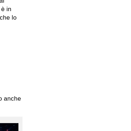
al
è in
 che lo
to anche