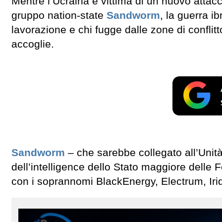
Mentre l’Ucraina è vittima di un nuovo attac
gruppo nation-state
Sandworm
, la guerra 
lavorazione e chi fugge dalle zone di confli
accoglie.
Sandworm
– che sarebbe collegato all’Unit
dell’intelligence dello Stato maggiore dell
con i soprannomi BlackEnergy, Electrum, Iri