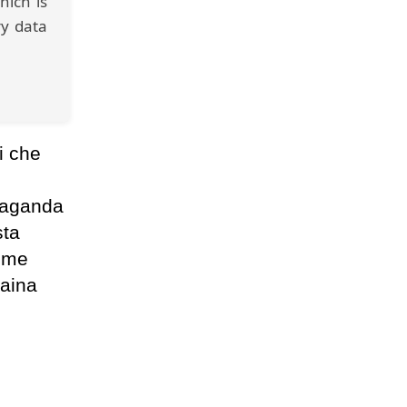
hich is
ry data
i che
opaganda
sta
come
raina