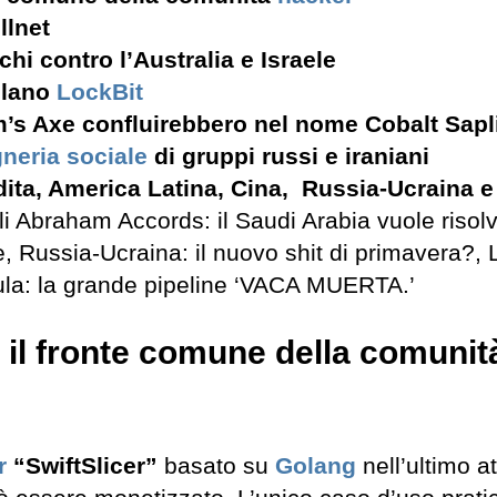
illnet
chi contro l’Australia e Israele
ulano
LockBit
m’s Axe confluirebbero nel nome Cobalt Sapl
neria sociale
di gruppi russi e iraniani
dita, America Latina, Cina, Russia-Ucraina e
li Abraham Accords: il Saudi Arabia vuole risol
, Russia-Ucraina: il nuovo shit di primavera?, 
 Lula: la grande pipeline ‘VACA MUERTA.’
 il fronte comune della comunit
r
“SwiftSlicer”
basato su
Golang
nell’ultimo a