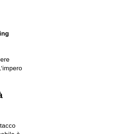
ing
vere
L’impero
à
ttacco