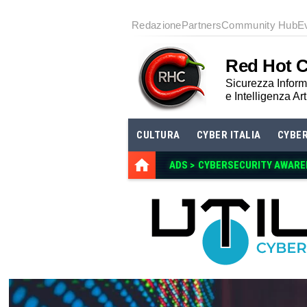
Redazione
Partners
Community Hub
E
Red Hot 
Sicurezza Informa
e Intelligenza Art
CULTURA
CYBER ITALIA
CYBE
ADS >
CYBERSECURITY AWAREN