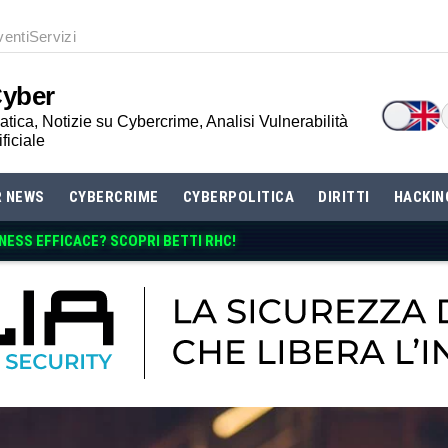
venti
Servizi
Cyber
tica, Notizie su Cybercrime, Analisi Vulnerabilità
ificiale
R NEWS
CYBERCRIME
CYBERPOLITICA
DIRITTI
HACKIN
ESS EFFICACE? SCOPRI BETTI RHC!