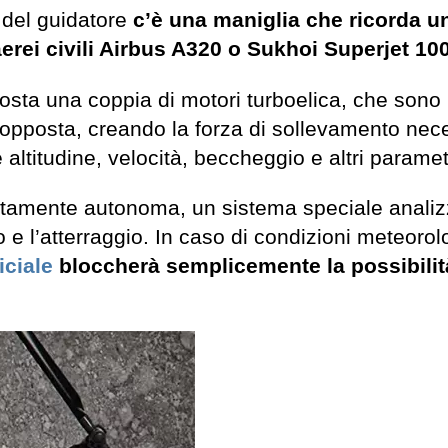
a del guidatore
c’è una maniglia che ricorda u
 aerei civili Airbus A320 o Sukhoi Superjet 100
costa una coppia di motori turboelica, che sono
ne opposta, creando la forza di sollevamento nec
e altitudine, velocità, beccheggio e altri paramet
letamente autonoma, un sistema speciale analiz
o e l’atterraggio. In caso di condizioni meteoro
iciale
bloccherà semplicemente la possibilit