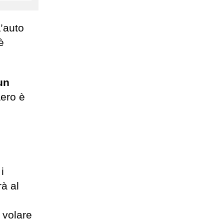
’auto
è
un
ero è
i
à al
ò volare