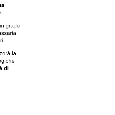
na
.
 in grado
essaria.
ri.
zerà la
logiche
à di