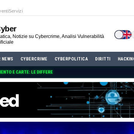
venti
Servizi
Cyber
tica, Notizie su Cybercrime, Analisi Vulnerabilità
ificiale
R NEWS
CYBERCRIME
CYBERPOLITICA
DIRITTI
HACKIN