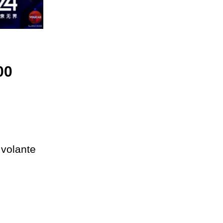
00
 volante