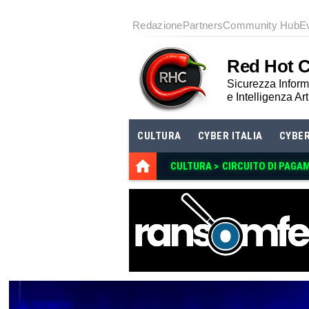
Redazione
Partners
Community Hub
E
Red Hot 
Sicurezza Informa
e Intelligenza Art
CULTURA
CYBER ITALIA
CYBE
CULTURA >