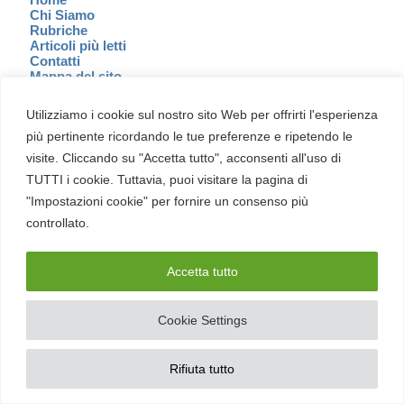
Chi Siamo
Rubriche
Articoli più letti
Contatti
Mappa del sito
Il Manifesto
Report
Utilizziamo i cookie sul nostro sito Web per offrirti l'esperienza
più pertinente ricordando le tue preferenze e ripetendo le
visite. Cliccando su "Accetta tutto", acconsenti all'uso di
TUTTI i cookie. Tuttavia, puoi visitare la pagina di
Sezioni
"Impostazioni cookie" per fornire un consenso più
controllato.
Cultura
Cyber Italia
Cyber News
Cybercrime
Accetta tutto
Cyberpolitica
Diritti
Hacking
Cookie Settings
Innovazione
Vulnerabilità
Rifiuta tutto