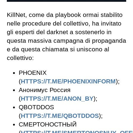
KillNet, come da playbook ormai stabilito
nelle procedure del collettivo, ha invitato
gli esperti del darknet a sostenerlo in
questa massiva campagna di propaganda
e da questa chiamata si uniscono al
collettivo:
PHOENIX
(
HTTPS://T.ME/PHOENIXINFORM
);
Анонимус Россия
(
HTTPS://T.ME/ANON_BY
);
QBOTDDOS
(
HTTPS://T.ME/QBOTDDOS
);
СМЕРТОНОСТНЫЙ
(
HTTPS://T.ME/SMERTONOSNUY_OFF