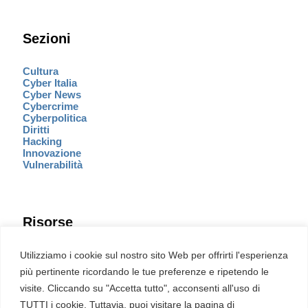
Sezioni
Cultura
Cyber Italia
Cyber News
Cybercrime
Cyberpolitica
Diritti
Hacking
Innovazione
Vulnerabilità
Risorse
Eventi
Utilizziamo i cookie sul nostro sito Web per offrirti l'esperienza
Fumetto Cyber
più pertinente ricordando le tue preferenze e ripetendo le
Newsletter
visite. Cliccando su "Accetta tutto", acconsenti all'uso di
Servizi
Pubblicità
TUTTI i cookie. Tuttavia, puoi visitare la pagina di