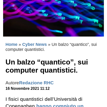
Home
»
Cyber News
»
Un balzo “quantico”, sui
computer quantistici.
Un balzo “quantico”, sui
computer quantistici.
Autore
Redazione RHC
16 Novembre 2021 11:12
I fisici quantistici dell’Università di
Copenaghen
hanno compiuto un