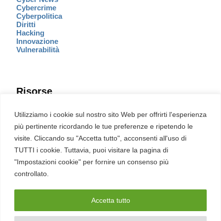
Cybercrime
Cyberpolitica
Diritti
Hacking
Innovazione
Vulnerabilità
Risorse
Eventi
Utilizziamo i cookie sul nostro sito Web per offrirti l'esperienza
Fumetto Cyber
più pertinente ricordando le tue preferenze e ripetendo le
Newsletter
visite. Cliccando su "Accetta tutto", acconsenti all'uso di
Servizi
Pubblicità
TUTTI i cookie. Tuttavia, puoi visitare la pagina di
Redazione
"Impostazioni cookie" per fornire un consenso più
English
Ultime CVE critiche
controllato.
Accetta tutto
2026 – REDHOTCYBER Srl. Tutti i diritti riservati