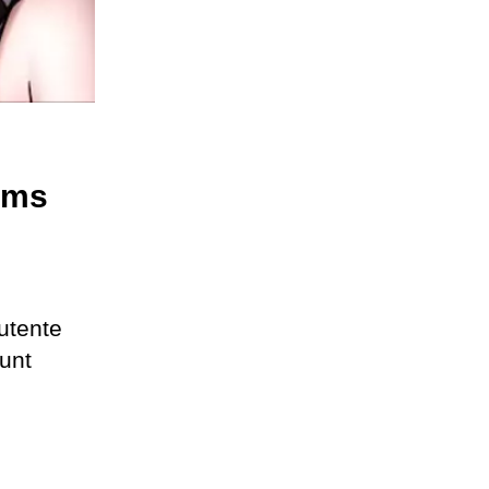
rums
utente
unt