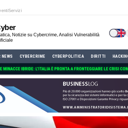
venti
Servizi
Cyber
tica, Notizie su Cybercrime, Analisi Vulnerabilità
ificiale
R NEWS
CYBERCRIME
CYBERPOLITICA
DIRITTI
HACKIN
 MINACCE IBRIDE: L’ITALIA È PRONTA