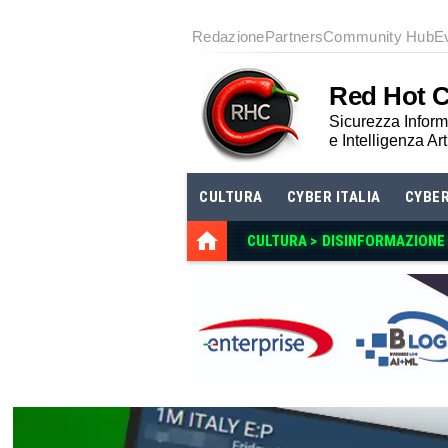
Redazione
Partners
Community Hub
E
Red Hot 
Sicurezza Informa
e Intelligenza Art
CULTURA
CYBER ITALIA
CYBE
CULTURA >
DISINFORMAZIONE E