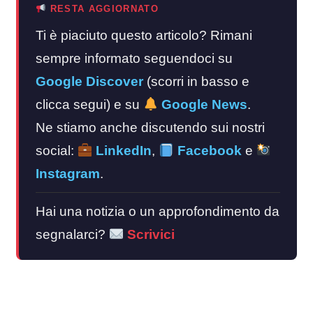
RESTA AGGIORNATO
Ti è piaciuto questo articolo? Rimani
sempre informato seguendoci su
Google Discover
(scorri in basso e
clicca segui) e su
Google News
.
Ne stiamo anche discutendo sui nostri
social:
LinkedIn
,
Facebook
e
Instagram
.
Hai una notizia o un approfondimento da
segnalarci?
Scrivici