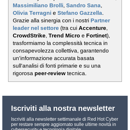
Massimiliano Brolli
,
Sandro Sana
,
Olivia Terragni
e
Stefano Gazzella
.
Grazie alla sinergia con i nostri
Partner
leader nel settore
(tra cui
Accenture
,
CrowdStrike
,
Trend Micro
e
Fortinet
),
trasformiamo la complessità tecnica in
consapevolezza collettiva, garantendo
un'informazione accurata basata
sull'analisi di fonti primarie e su una
rigorosa
peer-review
tecnica.
Iscriviti alla nostra newsletter
Iscriviti alla newsletter settimanale di Red Hot Cyber
per restare sempre aggiornato sulle ultime novità in
cybersecurity e tecnologia digitale.