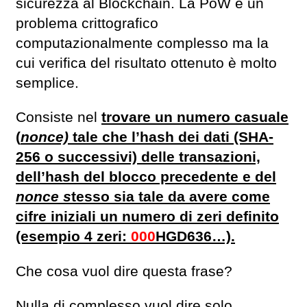
sicurezza al Blockchain. La PoW è un
problema crittografico
computazionalmente complesso ma la
cui verifica del risultato ottenuto è molto
semplice.
Consiste nel
trovare un numero casuale
(
nonce)
tale che l’hash dei dati (SHA-
256 o successivi) delle transazioni,
dell’hash del blocco precedente e del
nonce s
tesso sia tale da avere come
cifre iniziali un numero di zeri definito
(esempio 4 zeri:
000
HGD636…).
Che cosa vuol dire questa frase?
Nulla di complesso vuol dire solo