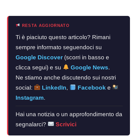
RESTA AGGIORNATO
Ti è piaciuto questo articolo? Rimani
sempre informato seguendoci su
Google Discover
(scorri in basso e
clicca segui) e su
Google News
.
Ne stiamo anche discutendo sui nostri
social:
LinkedIn
,
Facebook
e
Instagram
.
Hai una notizia o un approfondimento da
segnalarci?
Scrivici