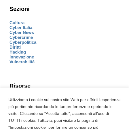
Sezioni
Cultura
Cyber Italia
Cyber News
Cybercrime
Cyberpolitica
Diritti
Hacking
Innovazione
Vulnerabilità
Risorse
Eventi
Utilizziamo i cookie sul nostro sito Web per offrirti l'esperienza
Fumetto Cyber
più pertinente ricordando le tue preferenze e ripetendo le
Newsletter
visite. Cliccando su "Accetta tutto", acconsenti all'uso di
Servizi
Pubblicità
TUTTI i cookie. Tuttavia, puoi visitare la pagina di
Redazione
"Impostazioni cookie" per fornire un consenso più
English