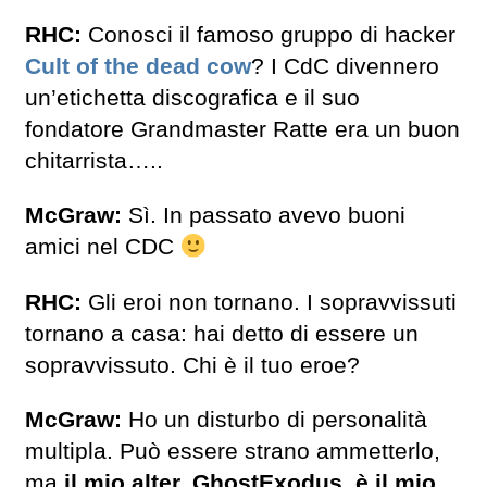
RHC:
Conosci il famoso gruppo di hacker
Cult of the dead cow
? I CdC divennero
un’etichetta discografica e il suo
fondatore Grandmaster Ratte era un buon
chitarrista…..
McGraw:
Sì. In passato avevo buoni
amici nel CDC
RHC:
Gli eroi non tornano. I sopravvissuti
tornano a casa: hai detto di essere un
sopravvissuto. Chi è il tuo eroe?
McGraw:
Ho un disturbo di personalità
multipla. Può essere strano ammetterlo,
ma
il mio alter, GhostExodus, è il mio