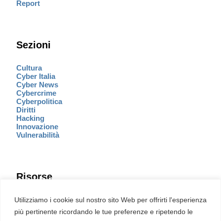
Report
Sezioni
Cultura
Cyber Italia
Cyber News
Cybercrime
Cyberpolitica
Diritti
Hacking
Innovazione
Vulnerabilità
Risorse
Eventi
Utilizziamo i cookie sul nostro sito Web per offrirti l'esperienza
Fumetto Cyber
più pertinente ricordando le tue preferenze e ripetendo le
Newsletter