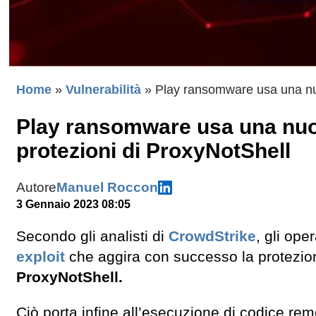
Home
»
Vulnerabilità
»
Play ransomware usa una nuov
Play ransomware usa una nuova
protezioni di ProxyNotShell
Autore
Manuel Roccon
3 Gennaio 2023 08:05
Secondo gli analisti di
CrowdStrike
, gli op
exploit
che aggira con successo la protezione
ProxyNotShell.
Ciò porta infine all’esecuzione di codice rem