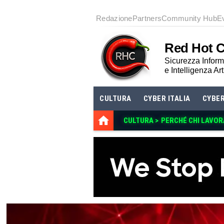
Redazione
Partners
Community Hub
E
Red Hot 
Sicurezza Informa
e Intelligenza Art
CULTURA
CYBER ITALIA
CYBE
CULTURA >
PERCHÉ CHI LAVOR