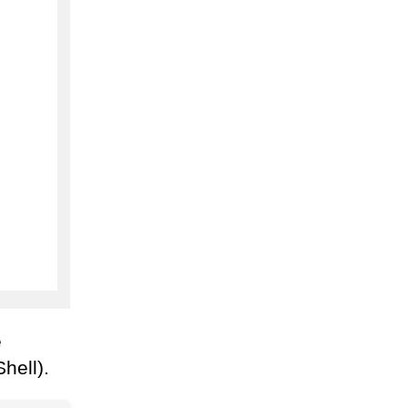
e
hell).