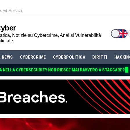
venti
Servizi
Cyber
tica, Notizie su Cybercrime, Analisi Vulnerabilità
ificiale
R NEWS
CYBERCRIME
CYBERPOLITICA
DIRITTI
HACKIN
A NELLA CYBERSECURITY NON RIESCE MAI D