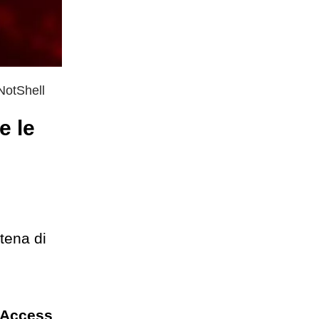
NotShell
e le
tena di
 Access