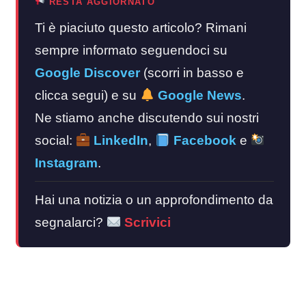
RESTA AGGIORNATO
Ti è piaciuto questo articolo? Rimani
sempre informato seguendoci su
Google Discover
(scorri in basso e
clicca segui) e su
Google News
.
Ne stiamo anche discutendo sui nostri
social:
LinkedIn
,
Facebook
e
Instagram
.
Hai una notizia o un approfondimento da
segnalarci?
Scrivici