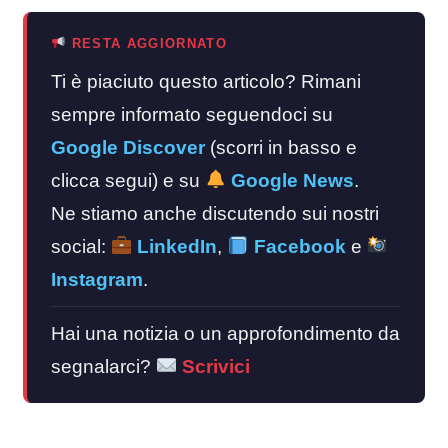
RESTA AGGIORNATO
Ti è piaciuto questo articolo? Rimani
sempre informato seguendoci su
Google Discover
(scorri in basso e
clicca segui) e su
Google News
.
Ne stiamo anche discutendo sui nostri
social:
LinkedIn
,
Facebook
e
Instagram
.
Hai una notizia o un approfondimento da
segnalarci?
Scrivici