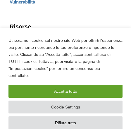
Vulnerabilità
Risorse
Eventi
Utilizziamo i cookie sul nostro sito Web per offrirti l'esperienza
Fumetto Cyber
più pertinente ricordando le tue preferenze e ripetendo le
Newsletter
visite. Cliccando su "Accetta tutto", acconsenti all'uso di
Servizi
Pubblicità
TUTTI i cookie. Tuttavia, puoi visitare la pagina di
Redazione
"Impostazioni cookie" per fornire un consenso più
English
Ultime CVE critiche
controllato.
Accetta tutto
2026 – REDHOTCYBER Srl. Tutti i diritti riservati
Cookie Settings
PIVA
17898011006
–
Contatti
–
Sitemap
–
Privacy Policy
Rifiuta tutto