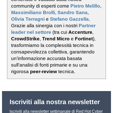
community di esperti come
Pietro Melillo
,
Massimiliano Brolli
,
Sandro Sana
,
Olivia Terragni
e
Stefano Gazzella
.
Grazie alla sinergia con i nostri
Partner
leader nel settore
(tra cui
Accenture
,
CrowdStrike
,
Trend Micro
e
Fortinet
),
trasformiamo la complessità tecnica in
consapevolezza collettiva, garantendo
un'informazione accurata basata
sull'analisi di fonti primarie e su una
rigorosa
peer-review
tecnica.
Iscriviti alla nostra newsletter
Iscriviti alla newsletter settimanale di Red Hot Cyber