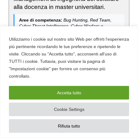
alla docenza in master universitari.
Aree di competenza:
Bug Hunting, Red Team,
Cyber Threat Intelligence, Cyber Warfare e
Geopolitica, Divulgazione
Utilizziamo i cookie sul nostro sito Web per offrirti l'esperienza
più pertinente ricordando le tue preferenze e ripetendo le
visite. Cliccando su "Accetta tutto", acconsenti all'uso di
TUTTI i cookie. Tuttavia, puoi visitare la pagina di
"Impostazioni cookie" per fornire un consenso più
Iscriviti alla nostra newsletter
controllato.
Iscriviti alla newsletter settimanale di Red Hot Cyber
per restare sempre aggiornato sulle ultime novità in
Accetta tutto
cybersecurity e tecnologia digitale.
Cookie Settings
Rifiuta tutto
Chi Siamo