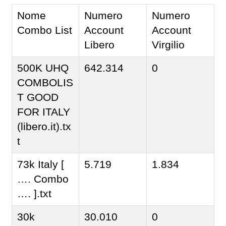
Nome
Numero
Numero
Combo List
Account
Account
Libero
Virgilio
500K UHQ
642.314
0
COMBOLIS
T GOOD
FOR ITALY
(libero.it).tx
t
73k Italy [
5.719
1.834
…. Combo
…. ].txt
30k
30.010
0