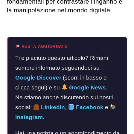
fondamentali per contrastare l’inganno e
la manipolazione nel mondo digitale.
RESTA AGGIORNATO
Ti è piaciuto questo articolo? Rimani
sempre informato seguendoci su
Google Discover
(scorri in basso e
clicca segui) e su
Google News
.
Ne stiamo anche discutendo sui nostri
social:
LinkedIn
,
Facebook
e
Instagram
.
Hai una notizia o un approfondimento da