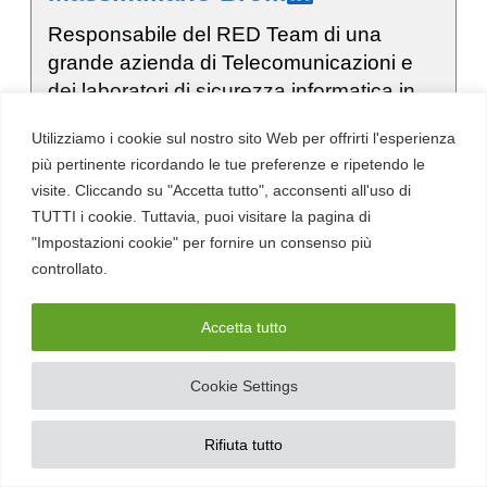
Responsabile del RED Team di una
grande azienda di Telecomunicazioni e
dei laboratori di sicurezza informatica in
ambito 4G/5G. Ha rivestito incarichi
Utilizziamo i cookie sul nostro sito Web per offrirti l'esperienza
manageriali che vanno dal ICT Risk
più pertinente ricordando le tue preferenze e ripetendo le
Management all’ingegneria del software
visite. Cliccando su "Accetta tutto", acconsenti all'uso di
alla docenza in master universitari.
TUTTI i cookie. Tuttavia, puoi visitare la pagina di
"Impostazioni cookie" per fornire un consenso più
Aree di competenza:
Bug Hunting, Red Team,
controllato.
Cyber Threat Intelligence, Cyber Warfare e
Geopolitica, Divulgazione
Accetta tutto
Cookie Settings
Iscriviti alla nostra newsletter
Rifiuta tutto
Iscriviti alla newsletter settimanale di Red Hot Cyber