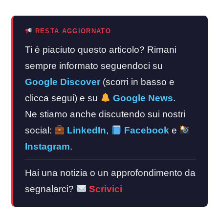
RESTA AGGIORNATO
Ti è piaciuto questo articolo? Rimani
sempre informato seguendoci su
Google Discover
(scorri in basso e
clicca segui) e su
Google News
.
Ne stiamo anche discutendo sui nostri
social:
LinkedIn
,
Facebook
e
Instagram
.
Hai una notizia o un approfondimento da
segnalarci?
Scrivici