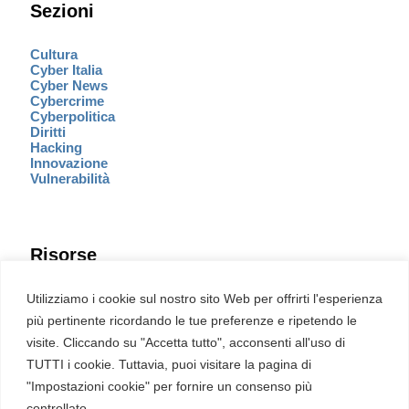
Sezioni
Cultura
Cyber Italia
Cyber News
Cybercrime
Cyberpolitica
Diritti
Hacking
Innovazione
Vulnerabilità
Risorse
Eventi
Utilizziamo i cookie sul nostro sito Web per offrirti l'esperienza
Fumetto Cyber
più pertinente ricordando le tue preferenze e ripetendo le
Newsletter
visite. Cliccando su "Accetta tutto", acconsenti all'uso di
Servizi
Pubblicità
TUTTI i cookie. Tuttavia, puoi visitare la pagina di
Redazione
"Impostazioni cookie" per fornire un consenso più
English
Ultime CVE critiche
controllato.