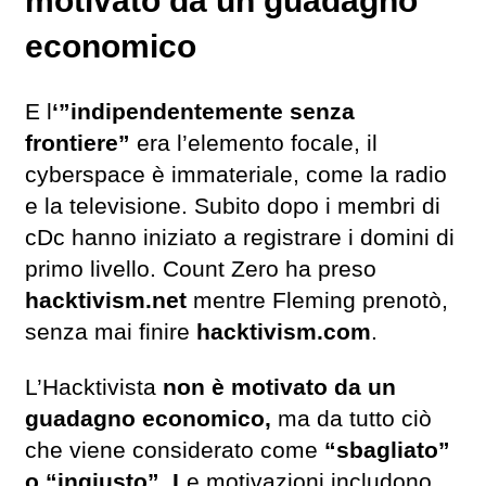
motivato da un guadagno
economico
E l
‘”indipendentemente senza
frontiere”
era l’elemento focale, il
cyberspace è immateriale, come la radio
e la televisione. Subito dopo i membri di
cDc hanno iniziato a registrare i domini di
primo livello. Count Zero ha preso
hacktivism.net
mentre Fleming prenotò,
senza mai finire
hacktivism.com
.
L’Hacktivista
non è motivato da un
guadagno economico,
ma da tutto ciò
che viene considerato come
“sbagliato”
o “ingiusto”. L
e motivazioni includono