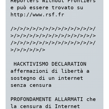
Reporters Without Frontiers 
e può essere trovato su 
http://www.rsf.fr

/>/>/>/>/>/>/>/>/>/>/>/>/>/
>/>/>/>/>/>/>/>/>/>/>/>/>/>
/>/>/>/>/>/>/>/>/>/>/>/>/>/
>/>/>/>/>/>

 HACKTIVISMO DECLARATION

affermazioni di libertà a 
sostegno di un internet 
senza censura

PROFONDAMENTE ALLARMATI che 
la censura di Internet 