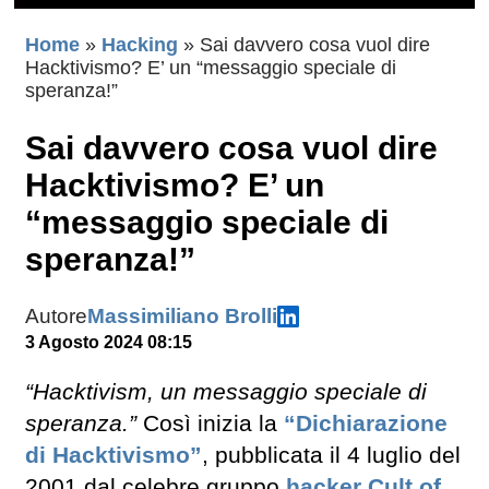
Home
»
Hacking
»
Sai davvero cosa vuol dire
Hacktivismo? E’ un “messaggio speciale di
speranza!”
Sai davvero cosa vuol dire
Hacktivismo? E’ un
“messaggio speciale di
speranza!”
Autore
Massimiliano Brolli
3 Agosto 2024 08:15
“Hacktivism, un messaggio speciale di
speranza.”
Così inizia la
“
Dichiarazione
di Hacktivismo”
, pubblicata il 4 luglio del
2001 dal celebre gruppo
hacker
Cult of