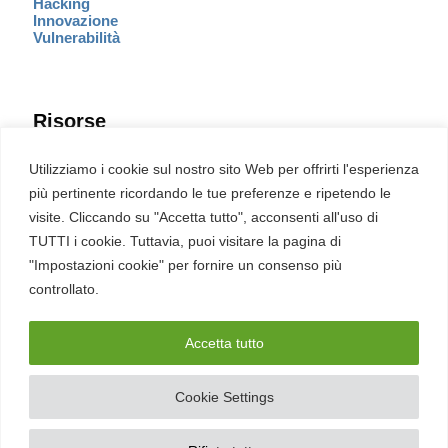
Hacking
Innovazione
Vulnerabilità
Risorse
Eventi
Utilizziamo i cookie sul nostro sito Web per offrirti l'esperienza
Fumetto Cyber
più pertinente ricordando le tue preferenze e ripetendo le
Newsletter
visite. Cliccando su "Accetta tutto", acconsenti all'uso di
Servizi
Pubblicità
TUTTI i cookie. Tuttavia, puoi visitare la pagina di
Redazione
"Impostazioni cookie" per fornire un consenso più
English
Ultime CVE critiche
controllato.
Accetta tutto
2026 – REDHOTCYBER Srl. Tutti i diritti riservati
Cookie Settings
PIVA
17898011006
–
Contatti
–
Sitemap
–
Privacy Policy