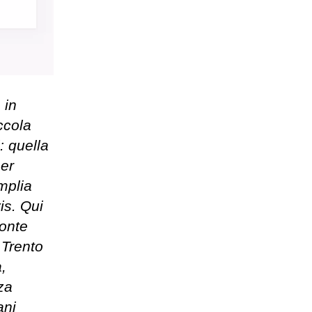
 in
ccola
: quella
per
amplia
is. Qui
monte
a Trento
,
za
ani