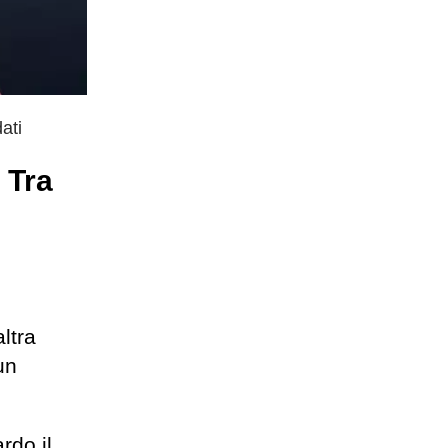
ati
 Tra
ltra
un
rdo il