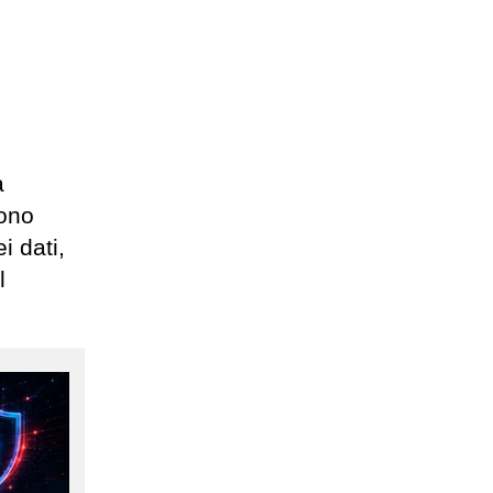
a
iono
i dati,
l