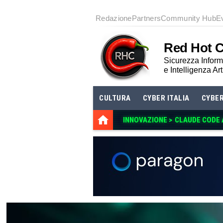
Redazione
Partners
Community Hub
E
Red Hot 
Sicurezza Informa
e Intelligenza Art
CULTURA
CYBER ITALIA
CYBE
INNOVAZIONE >
CLAUDE CODE A