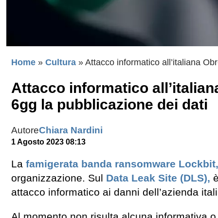
Home
»
Cultura
»
Attacco informatico all’italiana Obr
Attacco informatico all’italian
6gg la pubblicazione dei dati
Autore
Chiara Nardini
1 Agosto 2023 08:13
La
famigerata banda ransomware Lockbit
organizzazione. Sul
Data Leak Site (DLS),
è
attacco informatico ai danni dell’azienda ital
Al momento non risulta alcuna informativa