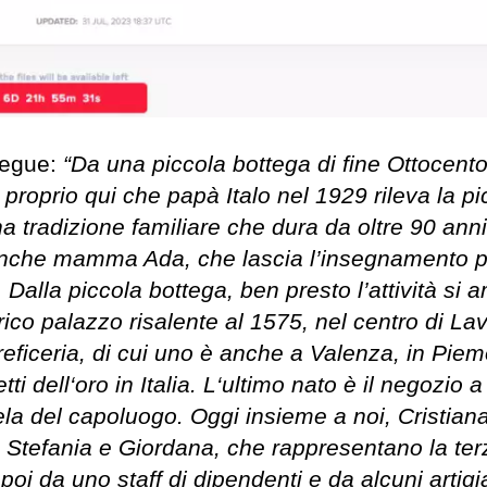
 segue:
“Da una piccola bottega di fine Ottocento
È proprio qui che papà Italo nel 1929 rileva la pi
na tradizione familiare che dura da oltre 90 anni
’è anche mamma Ada, che lascia l’insegnamento 
. Dalla piccola bottega, ben presto l’attività si 
rico palazzo risalente al 1575, nel centro di Lav
 oreficeria, di cui uno è anche a Valenza, in Pie
ti dell‘oro in Italia. L‘ultimo nato è il negozio 
ntela del capoluogo. Oggi insieme a noi, Cristiana
e Stefania e Giordana, che rappresentano la ter
oi da uno staff di dipendenti e da alcuni artigi