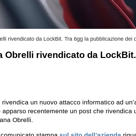
elli rivendicato da LockBit. Tra 6gg la pubblicazione dei d
a Obrelli rivendicato da LockBit.
,
rivendica un nuovo attacco informatico ad un’a
 apparso recentemente un post che rivendica 
iana Obrelli.
 o comunicato stampa
sul sito dell’azienda
rigua