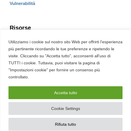
Vulnerabilità
Risorse
Eventi
Utilizziamo i cookie sul nostro sito Web per offrirti l'esperienza
Fumetto Cyber
più pertinente ricordando le tue preferenze e ripetendo le
Newsletter
visite. Cliccando su "Accetta tutto", acconsenti all'uso di
Servizi
Pubblicità
TUTTI i cookie. Tuttavia, puoi visitare la pagina di
Redazione
"Impostazioni cookie" per fornire un consenso più
English
Ultime CVE critiche
controllato.
Accetta tutto
2026 – REDHOTCYBER Srl. Tutti i diritti riservati
Cookie Settings
PIVA
17898011006
–
Contatti
–
Sitemap
–
Privacy Policy
Rifiuta tutto