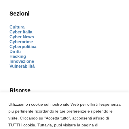
Sezioni
Cultura
Cyber Italia
Cyber News
Cybercrime
Cyberpolitica
Diritti
Hacking
Innovazione
Vulnerabilità
Risorse
Eventi
Utilizziamo i cookie sul nostro sito Web per offrirti l'esperienza
Fumetto Cyber
più pertinente ricordando le tue preferenze e ripetendo le
Newsletter
visite. Cliccando su "Accetta tutto", acconsenti all'uso di
Servizi
Pubblicità
TUTTI i cookie. Tuttavia, puoi visitare la pagina di
Redazione