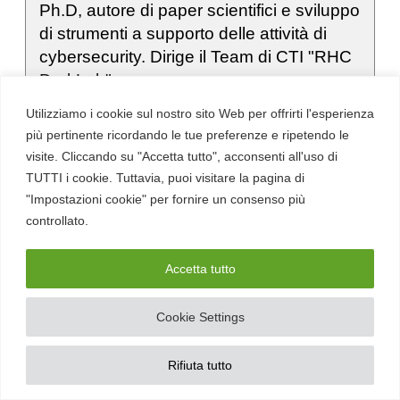
Ph.D, autore di paper scientifici e sviluppo
di strumenti a supporto delle attività di
cybersecurity. Dirige il Team di CTI "RHC
DarkLab"
Utilizziamo i cookie sul nostro sito Web per offrirti l'esperienza
Aree di competenza:
Cyber Threat Intelligence,
più pertinente ricordando le tue preferenze e ripetendo le
Ransomware, Sicurezza nazionale, Formazione
visite. Cliccando su "Accetta tutto", acconsenti all'uso di
TUTTI i cookie. Tuttavia, puoi visitare la pagina di
"Impostazioni cookie" per fornire un consenso più
controllato.
Iscriviti alla nostra newsletter
Accetta tutto
Iscriviti alla newsletter settimanale di Red Hot Cyber
per restare sempre aggiornato sulle ultime novità in
cybersecurity e tecnologia digitale.
Cookie Settings
Rifiuta tutto