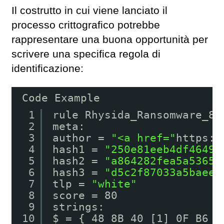
Il costrutto in cui viene lanciato il
processo crittografico potrebbe
rappresentare una buona opportunità per
scrivere una specifica regola di
identificazione:
Code Example
1
rule Rhysida_Ransomware_87
2
meta:
3
author = 
"<a href="
https:
/
4
hash1 = 
"250e81eeb4df4649c
5
hash2 = 
"a864282fea5a53651
6
hash3 = 
"d5c2f87033a5baeeb
7
tlp = 
"white"
8
score = 80
9
strings:
10
$ = { 48 8B 40 [1] 0F B6 0