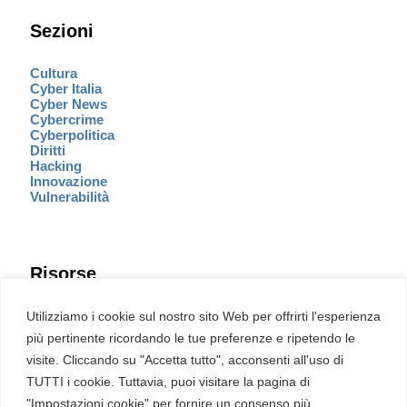
Sezioni
Cultura
Cyber Italia
Cyber News
Cybercrime
Cyberpolitica
Diritti
Hacking
Innovazione
Vulnerabilità
Risorse
Eventi
Utilizziamo i cookie sul nostro sito Web per offrirti l'esperienza
Fumetto Cyber
più pertinente ricordando le tue preferenze e ripetendo le
Newsletter
visite. Cliccando su "Accetta tutto", acconsenti all'uso di
Servizi
Pubblicità
TUTTI i cookie. Tuttavia, puoi visitare la pagina di
Redazione
"Impostazioni cookie" per fornire un consenso più