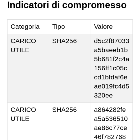
Indicatori di compromesso
Categoria
Tipo
Valore
CARICO
SHA256
d5c2f87033
UTILE
a5baeeb1b
5b681f2c4a
156ff1c05c
cd1bfdaf6e
ae019fc4d5
320ee
CARICO
SHA256
a864282fe
UTILE
a5a536510
ae86c77ce
46f782768