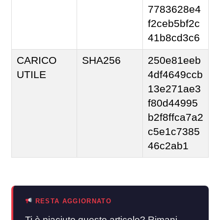
7783628e4
f2ceb5bf2c
41b8cd3c6
CARICO
SHA256
250e81eeb
UTILE
4df4649ccb
13e271ae3
f80d44995
b2f8ffca7a2
c5e1c7385
46c2ab1
RESTA AGGIORNATO
Ti è piaciuto questo articolo? Rimani