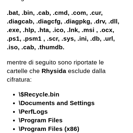
.bat, .bin, .cab, .cmd, .com, .cur,
.diagcab, .diagcfg, .diagpkg, .drv, .dll,
.exe, .hlp, .hta, .ico, .lnk, .msi , .ocx,
.ps1, .psm1 , .scr, .sys, .ini, .db, .url,
.iso, .cab, .thumdb.
mentre di seguito sono riportate le
cartelle che
Rhysida
esclude dalla
cifratura:
\$Recycle.bin
\Documents and Settings
\PerfLogs
\Program Files
\Program Files (x86)