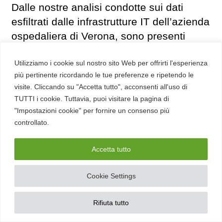
Dalle nostre analisi condotte sui dati
esfiltrati dalle infrastrutture IT dell’azienda
ospedaliera di Verona, sono presenti
molti dati che devono essere analizzati
Utilizziamo i cookie sul nostro sito Web per offrirti l'esperienza
per comprendere pienamente il reale
più pertinente ricordando le tue preferenze e ripetendo le
impatto. Dalla analisi preliminari, abbiamo
visite. Cliccando su "Accetta tutto", acconsenti all'uso di
riscontrato che moltissimi dati contenuti
TUTTI i cookie. Tuttavia, puoi visitare la pagina di
sono afferenti a diversi anni fa.
"Impostazioni cookie" per fornire un consenso più
controllato.
Anche relativamente alle analisi cliniche
condotte nei laboratori dell’azienda, molti
Accetta tutto
di questi dati sono del 2023 ma molti altri
sono provenienti da altri laboratori di altre
Cookie Settings
aziende cliniche private e pubbliche e
Rifiuta tutto
non sono strutturati all’interno delle
directory ma frammentati. Probabilmente